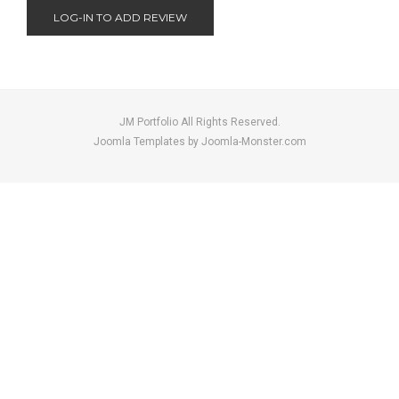
LOG-IN TO ADD REVIEW
JM Portfolio All Rights Reserved.
Joomla Templates
by Joomla-Monster.com