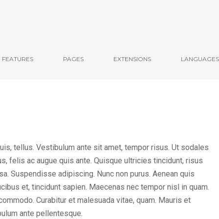
FEATURES
PAGES
EXTENSIONS
LANGUAGES
is, tellus. Vestibulum ante sit amet, tempor risus. Ut sodales
, felis ac augue quis ante. Quisque ultricies tincidunt, risus
massa. Suspendisse adipiscing. Nunc non purus. Aenean quis
ucibus et, tincidunt sapien. Maecenas nec tempor nisl in quam.
 commodo. Curabitur et malesuada vitae, quam. Mauris et
bulum ante pellentesque.